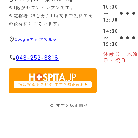
10:00
※1階がセブンイレブンです。
●
●
●
～
※駐輪場（9台分/１時間まで無料でそ
13:00
の後有料）ございます。
14:30
●
●
●
～
Googleマップで見る
19:00
休診日：木
048-252-8818
日・祝日
病院検索ホスピタ すずき矯正歯科
© すずき矯正歯科