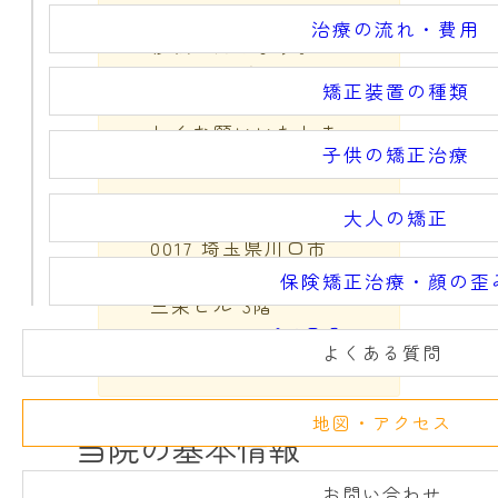
分の医療モール内に
治療の流れ・費用
移転いたします。
移転先住所は以下と
矯正装置の種類
なりますので、よろ
しくお願いいたしま
子供の矯正治療
す。
大人の矯正
（新住所）〒332-
0017 埼玉県川口市
栄町3丁目1-14 川口
保険矯正治療・顔の歪
三栄ビル 3階
Googleマップで見る
よくある質問
地図・アクセス
当院の基本情報
お問い合わせ