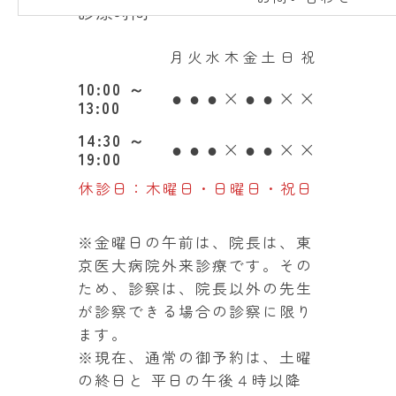
診療時間
月
火
水
木
金
土
日
祝
10:00
～
●
●
●
×
●
●
×
×
13:00
14:30
～
●
●
●
×
●
●
×
×
19:00
休診日：木曜日・日曜日・祝日
※金曜日の午前は、院長は、東
京医大病院外来診療です。その
ため、診察は、院長以外の先生
が診察できる場合の診察に限り
ます。
※現在、通常の御予約は、土曜
の終日と 平日の午後４時以降