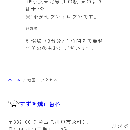
JR京浜東北線 川口駅 東口より
徒歩2分
※1階がセブンイレブンです。
駐輪場
駐輪場（9台分/１時間まで無料
でその後有料）ございます。
ホーム
/
地図・アクセス
すずき矯正歯科
〒332-0017 埼玉県川口市栄町3丁
月
火
水
目1-14 川口三栄ビル 3階