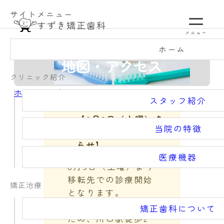
内
サイトメニュー
容
すずき矯正歯科
メニュー
を
ス
ホーム
地図・アクセス
キ
ッ
クリニック紹介
プ
ホーム
/
地図・アクセス
スタッフ紹介
【
8月9日（土曜）
ク
当院の特徴
リニック移転のお知
らせ】
医療機器
8月9日（土曜）より
移転先での診療開始
矯正治療
となります。
医院リニューアルの
矯正歯科について
ため、川口駅徒歩2