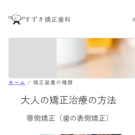
内
容
すずき矯正歯科
を
ス
キ
ッ
プ
ホーム
/
矯正装置の種類
大人の矯正治療の方法
唇側矯正（歯の表側矯正）